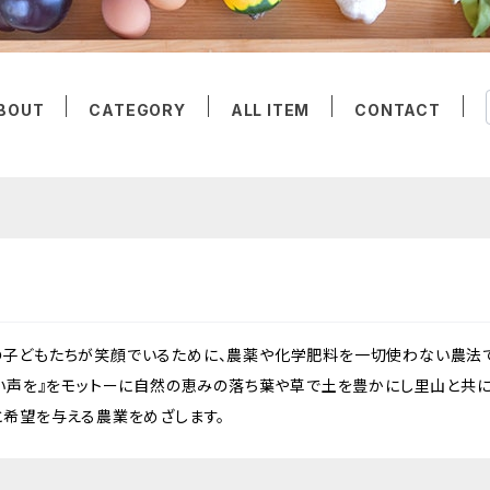
BOUT
CATEGORY
ALL ITEM
CONTACT
子どもたちが笑顔でいるために、農薬や化学肥料を一切使わない農法で
笑い声を』をモットーに自然の恵みの落ち葉や草で土を豊かにし里山と
と希望を与える農業をめざします。