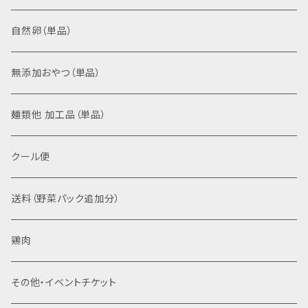
加工品セット
根菜こんさい、いつもの根菜
自然卵（単品）
お米、野菜、卵セット
無添加おやつ（単品）
苗セット
麺類他 加工品（単品）
お米、卵セット
クール便
送料（野菜パック追加分）
鶏肉
その他・イベントチケット