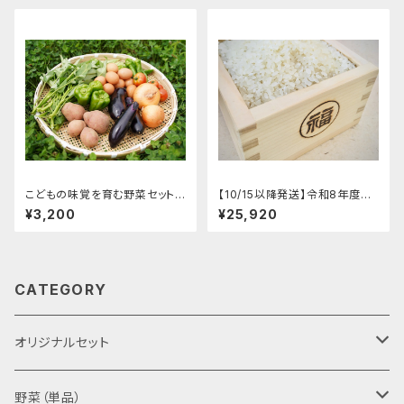
こどもの味覚を育む野菜セットM
【10/15以降発送】令和8年度産
（野菜8種、卵10個）
新米予約受付中（24キロ)
¥3,200
¥25,920
CATEGORY
オリジナルセット
野菜、卵セット
野菜（単品）