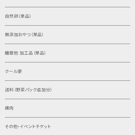
加工品セット
根菜こんさい、いつもの根菜
自然卵（単品）
お米、野菜、卵セット
無添加おやつ（単品）
苗セット
麺類他 加工品（単品）
お米、卵セット
クール便
送料（野菜パック追加分）
鶏肉
その他・イベントチケット