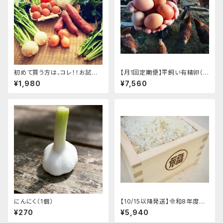
初めて買う方は、コレ！！お試し
【月1回定期便】平飼い有精卵（1
野菜セット（野菜約6種、卵6個）
00個）
¥1,980
¥7,560
（1人～2人前）
にんにく（1個）
【10/15以降発送】令和8年度産
新米予約受付中（5キロ)
¥270
¥5,940